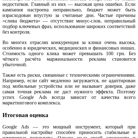
недостатков. Главный из них — высокая цена ошибки. Если
кампания настроена неправильно, бюджет может быть
израсходован впустую за считаные дни. Частые причины
«слива бюджета» — отсутствие минус-слов, неправильный
подбор ключевых фраз, использование широких соответствий
без контроля.
Во многих отраслях конкуренция за клики очень высока,
особенно в юридических, медицинских и финансовых нишах.
Стоимость одного клика может превышать 100 грн. Без
чёткого расчёта маржинальности реклама становится
убыточной.
Также есть риски, связанные с техническими ограничениями.
Например, если сайт медленно загружается, не адаптирован
под мобильные устройства или не вызывает доверия, даже
самая точная реклама не даст нужного эффекта. Поэтому
успех Google Ads всегда зависит от качества всего
маркетингового комплекса.
Итоговая оценка
Google Ads — это мощный инструмент, который при
правильной настройке способен приносить стабильные и
измеримые результаты. Однако из-за своей сложности и