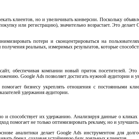
лекать клиентов, но и увеличивать конверсии. Поскольку объявл
, покупку или регистрацию), значительно возрастает. Это делае
инимизировать потери и сконцентрироваться на пользователя
 получения реальных, измеримых результатов, которые способст
 сайт, обеспечивая компании новый приток посетителей. Эт
ложению. Google Ads позволяет достигать нужной аудитории и у
 помогает бизнесу укреплять отношения с постоянными кли
казателей удержания аудитории.
 но и способствует их удержанию. Анализируя данные о кликах
ход помогает не только оптимизировать рекламу, но и улучшить
нове аналитики делает Google Ads инструментом для долгос
вивать бренд, создавая устойчивую базу лояльных клиентов.