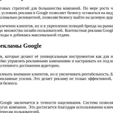
говых стратегий для большинства компаний. По мере роста ч
 условиях реклама в Google позволяет бизнесу оставаться на вид
ксимально релевантной, позволяя бизнесу выйти на целевую ауд
ивлечении клиентов, но и в укреплении позиций бренда на рынк
и множества онлайн-пользователей. Контекстная реклама Google
ходы и добиваясь максимальной отдачи.
рекламы Google
тв, которые делают её универсальным инструментом как для н
бко управлять рекламными кампаниями и настраивать их под кон
 успешного достижения аудитории.
лекать внимание клиентов, но и увеличивать рентабельность. Б
екламные усилия. Это делает рекламу не только эффективной, 
я бизнеса.
ogle заключается в точности нацеливания. Система позволяе
угах компании. Это достигается благодаря использованию ключ
тересам пользователей.