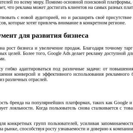
ателей по всему миру. Помимо основной поисковой платформы, G
чает, что реклама может достигать клиентов на самых разных пл
твовать с новой аудиторией, но и расширять своё присутствие
ов, которые хотят привлечь внимание в конкретном регионе.
умент для развития бизнеса
 на рост бизнеса и увеличение продаж. Благодаря точному тар
вых целей. Более того, Google Ads делает рекламу доступной дл
ми.
у гибко адаптироваться под различные задачи: от повышения
ения конверсий и эффективного использования рекламного бю
из различных отраслей.
сть бренда на популярнейших платформах, таких как Google и 
вует лояльности. Когда пользователь снова сталкивается с тов
для конкретных групп пользователей, усиливая запоминаемост
а рынке, способствуя росту узнаваемости и доверию к компании