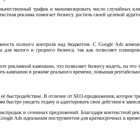
кокачественный трафик и минимизировать число случайных клик
текстная реклама помогает бизнесу достичь своей целевой ауд
ожность полного контроля над бюджетом. С Google Ads компа
а для малого и среднего бизнеса, так как позволяет планиро
те рекламной кампании, что позволяет бизнесу видеть, на что т
ать кампании в режиме реального времени, повышая рентабельно
её быстродействие. В отличие от SEO-продвижения, которое треб
ям быстро увидеть отдачу и адаптировать свои действия в завис
 распродаж и сезонных предложений. Благодаря контекстной рек
т Google Ads идеальным инструментом для краткосрочных и врем