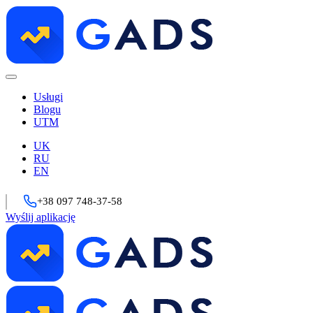
Usługi
Blogu
UTM
UK
RU
EN
+38 097 748-37-58
Wyślij aplikację