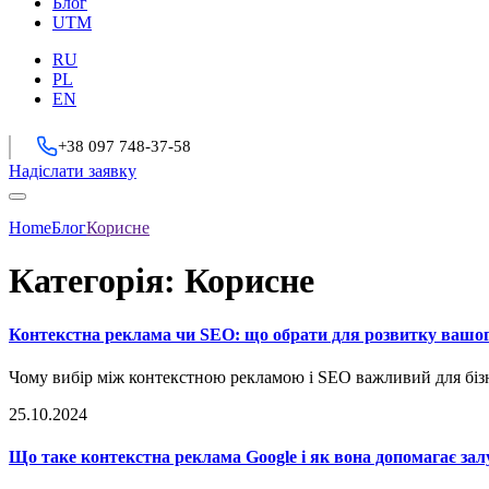
Блог
UTM
RU
PL
EN
+38 097 748-37-58
Надіслати заявку
Home
Блог
Корисне
Категорія:
Корисне
Контекстна реклама чи SEO: що обрати для розвитку вашог
Чому вибір між контекстною рекламою і SEO важливий для бізне
25.10.2024
Що таке контекстна реклама Google і як вона допомагає зал